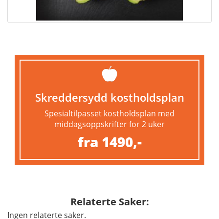
Skreddersydd kostholdsplan
Spesialtilpasset kostholdsplan med
middagsoppskrifter for 2 uker
fra 1490,-
Relaterte Saker:
Ingen relaterte saker.