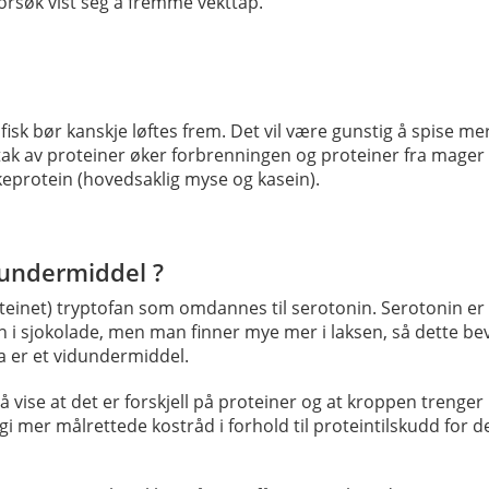
orsøk vist seg å fremme vekttap.
 fisk bør kanskje løftes frem. Det vil være gunstig å spise 
ak av proteiner øker forbrenningen og proteiner fra mager fis
keprotein (hovedsaklig myse og kasein).
dundermiddel ?
roteinet) tryptofan som omdannes til serotonin. Serotonin er
n i sjokolade, men man finner mye mer i laksen, så dette bev
 da er et vidundermiddel.
vise at det er forskjell på proteiner og at kroppen trenger u
i mer målrettede kostråd i forhold til proteintilskudd for d