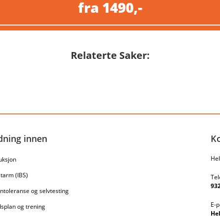
fra 1490,-
Relaterte Saker:
dning innen
K
Hel
uksjon
l tarm (IBS)
Tel
932
ntoleranse og selvtesting
E-p
splan og trening
He