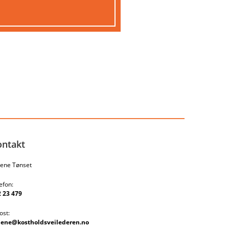
ontakt
ene Tønset
efon:
 23 479
ost:
lene@kostholdsveilederen.no