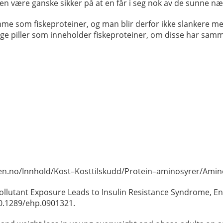
n en være ganske sikker på at en får i seg nok av de sunne n
me som fiskeproteiner, og man blir derfor ikke slankere med
ge piller som inneholder fiskeproteiner, om disse har samme
en.no/Innhold/Kost–Kosttilskudd/Protein–aminosyrer/Amin
 Pollutant Exposure Leads to Insulin Resistance Syndrome, 
0.1289/ehp.0901321.