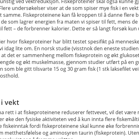
nstig ved vektreduksjon. Fiskeproteiner skal også kunne gjø
Flere undersøkelser viser at de som spiser mye fisk i en vekt
t samme. Fiskeproteinene kan få kroppen til å danne flere bru
 de som lagrer energien fra maten vi spiser til fett, mens de
il fett – de forbrenner kalorier. Dette er så langt forsøk kun 
er hvor fiskeproteiner har blitt testet spesifikt på menneske
 vi idag lite om. En norsk studie (visstnok den eneste studi
ist at det er sammenheng mellom fiskeprotein og økt glukose
mengde og økt muskelmasse, gjennom studier utført på en g
som ble gitt tilsvarte 15 og 30 gram fisk (1 stk laksefilet ve
kosthold.
i vekt
a rett i at fiskeproteinene reduserer fettvevet, vil det væ
er øke den fysiske aktiviteten ved å kun innta flere fiskemål
re fiskeinntak fordi fiskeproteinene skal kunne øke forbrenn
etthetsfølelse og aminosyren taurin (fiskeprotein). Uten a