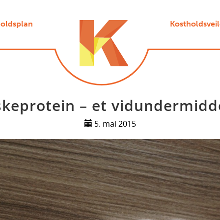
oldsplan
Kostholdsvei
skeprotein – et vidundermidd
5. mai 2015