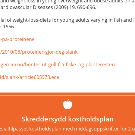
and weight loss in young overweight and obese adults on an
ardiovascular Diseases (2009) 19, 690-696.
ial of weight-loss-diets for young adults varying in fish and f
0–1566.
s-pa-proteinene
t/2010/08/proteiner-gjor-deg-slank
gemini.no/henter-ut-gull-fra-fiske–og-planterester/
ld/slank/article605973.ece
Skreddersydd kostholdsplan
sialtilpasset kostholdsplan med middagsoppskrifter for 2 