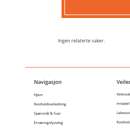
Ingen relaterte saker.
Navigasjon
Veile
Vektred
Hjem
Irritabe
Kostholdsveiledning
Laktosei
Spørsmål & Svar
Kosthold
Ernæringsfysiolog