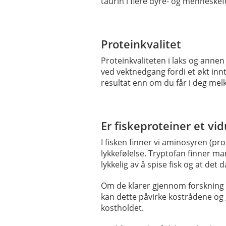
taurin i flere dyre- og menneskef
Proteinkvalitet
Proteinkvaliteten i laks og annen
ved vektnedgang fordi et økt innt
resultat enn om du får i deg mel
Er fiskeproteiner et vi
I fisken finner vi aminosyren (p
lykkefølelse. Tryptofan finner ma
lykkelig av å spise fisk og at det
Om de klarer gjennom forskning å 
kan dette påvirke kostrådene og g
kostholdet.