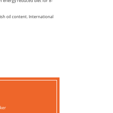
 energy reduced diet for 8-
ish oil content. International
uker