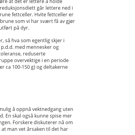
re at det er lettere å holde
reduksjonsdiett går lettere ned i
ne fettceller. Hvite fettceller er
 brune som vi har svært få av gjør
utført på dyr.
r, så hva som egentlig skjer i
en p.d.d. med mennesker og
toleranse, reduserte
ruppe overvektige i en periode
ier ca 100-150 g) og deltakerne
re mulig å oppnå vektnedgang uten
tid. En skal også kunne spise mer
ingen. Forskere diskuterer nå om
t man vet årsaken til det har