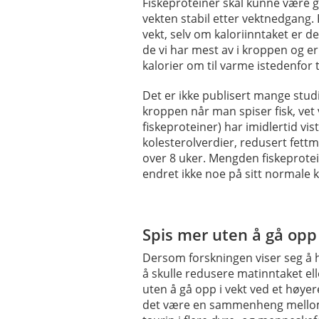
Fiskeproteiner skal kunne være gu
vekten stabil etter vektnedgang. 
vekt, selv om kaloriinntaket er de
de vi har mest av i kroppen og er
kalorier om til varme istedenfor t
Det er ikke publisert mange studi
kroppen når man spiser fisk, vet
fiskeproteiner) har imidlertid v
kolesterolverdier, redusert fett
over 8 uker. Mengden fiskeprotein 
endret ikke noe på sitt normale 
Spis mer uten å gå opp 
Dersom forskningen viser seg å h
å skulle redusere matinntaket ell
uten å gå opp i vekt ved et høye
det være en sammenheng mellom m