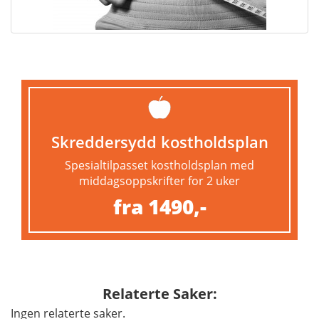
Skreddersydd kostholdsplan
Spesialtilpasset kostholdsplan med
middagsoppskrifter for 2 uker
fra 1490,-
Relaterte Saker:
Ingen relaterte saker.