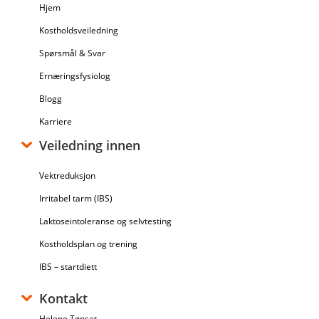
Hjem
Kostholdsveiledning
Spørsmål & Svar
Ernæringsfysiolog
Blogg
Karriere
Veiledning innen
Vektreduksjon
Irritabel tarm (IBS)
Laktoseintoleranse og selvtesting
Kostholdsplan og trening
IBS – startdiett
Kontakt
Helene Tønset