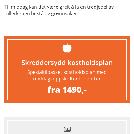
Til middag kan det være greit å la en tredjedel av
tallerkenen bestå av grønnsaker.
Skreddersydd kostholdsplan
Spesialtilpasset kostholdsplan med
middagsoppskrifter for 2 uker
fra 1490,-