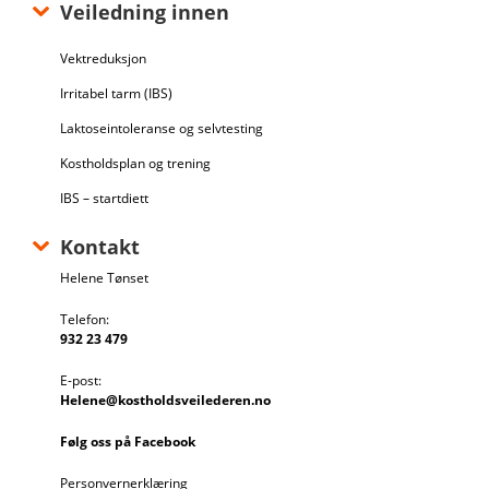
Veiledning innen
Vektreduksjon
Irritabel tarm (IBS)
Laktoseintoleranse og selvtesting
Kostholdsplan og trening
IBS – startdiett
Kontakt
Helene Tønset
Telefon:
932 23 479
E-post:
Helene@kostholdsveilederen.no
Følg oss på Facebook
Personvernerklæring