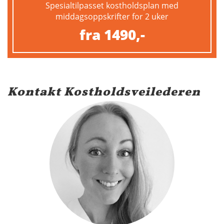
Spesialtilpasset kostholdsplan med
middagsoppskrifter for 2 uker
fra 1490,-
Kontakt Kostholdsveilederen