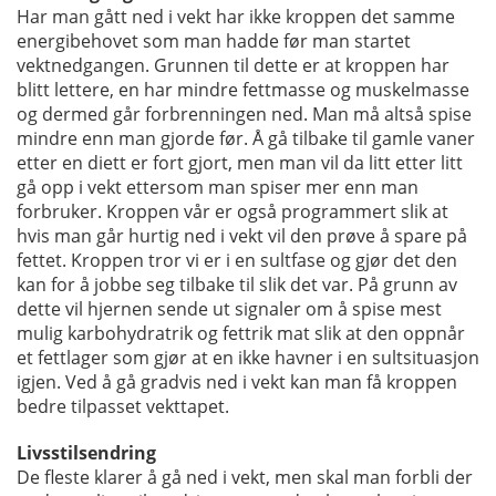
Har man gått ned i vekt har ikke kroppen det samme
energibehovet som man hadde før man startet
vektnedgangen. Grunnen til dette er at kroppen har
blitt lettere, en har mindre fettmasse og muskelmasse
og dermed går forbrenningen ned. Man må altså spise
mindre enn man gjorde før. Å gå tilbake til gamle vaner
etter en diett er fort gjort, men man vil da litt etter litt
gå opp i vekt ettersom man spiser mer enn man
forbruker. Kroppen vår er også programmert slik at
hvis man går hurtig ned i vekt vil den prøve å spare på
fettet. Kroppen tror vi er i en sultfase og gjør det den
kan for å jobbe seg tilbake til slik det var. På grunn av
dette vil hjernen sende ut signaler om å spise mest
mulig karbohydratrik og fettrik mat slik at den oppnår
et fettlager som gjør at en ikke havner i en sultsituasjon
igjen. Ved å gå gradvis ned i vekt kan man få kroppen
bedre tilpasset vekttapet.
Livsstilsendring
De fleste klarer å gå ned i vekt, men skal man forbli der