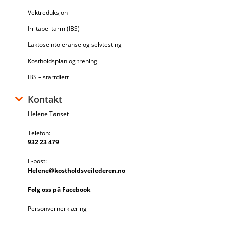
Vektreduksjon
Irritabel tarm (IBS)
Laktoseintoleranse og selvtesting
Kostholdsplan og trening
IBS – startdiett
Kontakt
Helene Tønset
Telefon:
932 23 479
E-post:
Helene@kostholdsveilederen.no
Følg oss på Facebook
Personvernerklæring