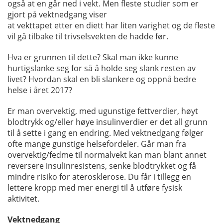
også at en går ned i vekt. Men fleste studier som er
gjort på vektnedgang viser
at vekttapet etter en diett har liten varighet og de fleste
vil gå tilbake til trivselsvekten de hadde før.
Hva er grunnen til dette? Skal man ikke kunne
hurtigslanke seg for så å holde seg slank resten av
livet? Hvordan skal en bli slankere og oppnå bedre
helse i året 2017?
Er man overvektig, med ugunstige fettverdier, høyt
blodtrykk og/eller høye insulinverdier er det all grunn
til å sette i gang en endring. Med vektnedgang følger
ofte mange gunstige helsefordeler. Går man fra
overvektig/fedme til normalvekt kan man blant annet
reversere insulinresistens, senke blodtrykket og få
mindre risiko for aterosklerose. Du får i tillegg en
lettere kropp med mer energi til å utføre fysisk
aktivitet.
Vektnedgang