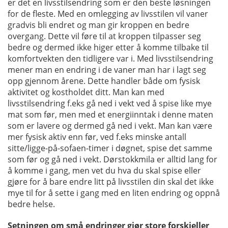
er det en livsstilsendring som er den beste løsningen
for de fleste. Med en omlegging av livsstilen vil vaner
gradvis bli endret og man gir kroppen en bedre
overgang. Dette vil føre til at kroppen tilpasser seg
bedre og dermed ikke higer etter å komme tilbake til
komfortvekten den tidligere var i. Med livsstilsendring
mener man en endring i de vaner man har i lagt seg
opp gjennom årene. Dette handler både om fysisk
aktivitet og kostholdet ditt. Man kan med
livsstilsendring f.eks gå ned i vekt ved å spise like mye
mat som før, men med et energiinntak i denne maten
som er lavere og dermed gå ned i vekt. Man kan være
mer fysisk aktiv enn før, ved f.eks minske antall
sitte/ligge-på-sofaen-timer i døgnet, spise det samme
som før og gå ned i vekt. Dørstokkmila er alltid lang for
å komme i gang, men vet du hva du skal spise eller
gjøre for å bare endre litt på livsstilen din skal det ikke
mye til for å sette i gang med en liten endring og oppnå
bedre helse.
Setningen om små endringer gjør store forskjeller