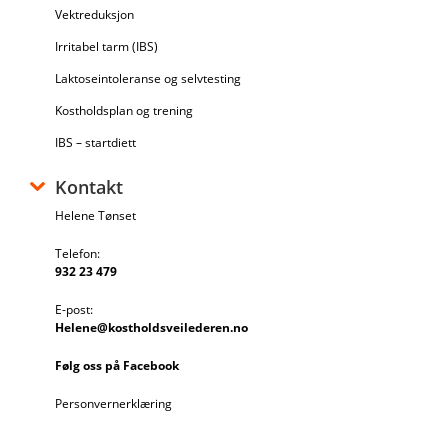
Vektreduksjon
Irritabel tarm (IBS)
Laktoseintoleranse og selvtesting
Kostholdsplan og trening
IBS – startdiett
Kontakt
Helene Tønset
Telefon:
932 23 479
E-post:
Helene@kostholdsveilederen.no
Følg oss på Facebook
Personvernerklæring