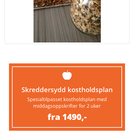
Skreddersydd kostholdsplan
Spesialtilpasset kostholdsplan med
middagsoppskrifter for 2 uker
fra 1490,-