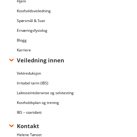
Hjem
Kostholdsveiledning
Spørsmål & Svar
Ernæringsfysiolog
Blogg
Karriere
Veiledning innen
Vektreduksjon
Irritabel tarm (IBS)
Laktoseintoleranse og selvtesting
Kostholdsplan og trening
IBS – startdiett
Kontakt
Helene Tønset