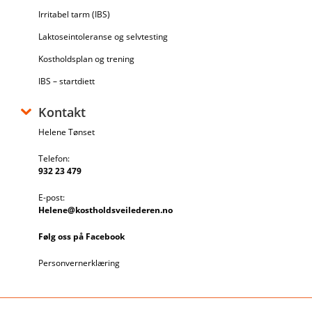
Irritabel tarm (IBS)
Laktoseintoleranse og selvtesting
Kostholdsplan og trening
IBS – startdiett
Kontakt
Helene Tønset
Telefon:
932 23 479
E-post:
Helene@kostholdsveilederen.no
Følg oss på Facebook
Personvernerklæring