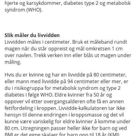
hjerte og karsykdommer, diabetes type 2 og metabolsk
syndrom (WHO).
Slik måler du livvidden
Livvidden måles i centimeter. Bruk et måleband rundt
magen når du står oppreist og mål omkretsen 1 cm
over navlen.
Trekk verken inn eller blås ut magen under
måling.
Hvis du er kvinne og har en livvidde på 80 centimeter,
eller mann med livvidde på 94 centimeter eller mer, er
du i risikogruppa for metabolsk syndrom og type 2
diabetes i følge WHO. Eldre kvinner fra 50 år og
oppover vil etter overgangsalderen ofte få en annen
fettfordeling i kroppen. Livvidde-kalkulatoren tar ikke
hensyn til denne endringen i kroppsmasse og det vil
kunne være vanskelig for eldre kvinner å komme under
80 cm. Utregningen passer heller ikke for barn og ved
BMI er det egne skalaer for barn opp til 18 år (KMI).