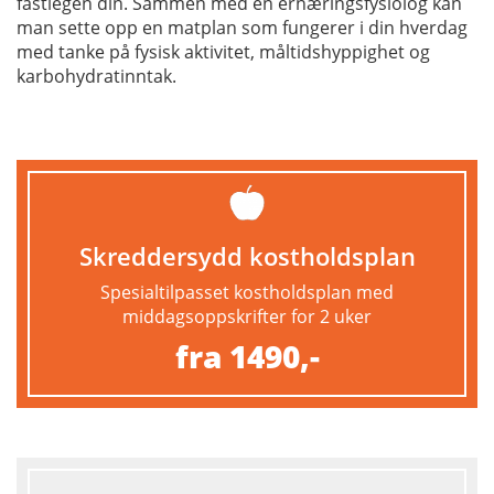
fastlegen din. Sammen med en ernæringsfysiolog kan
man sette opp en matplan som fungerer i din hverdag
med tanke på fysisk aktivitet, måltidshyppighet og
karbohydratinntak.
Skreddersydd kostholdsplan
Spesialtilpasset kostholdsplan med
middagsoppskrifter for 2 uker
fra 1490,-