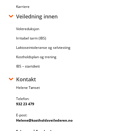
Karriere
Veiledning innen
Vektreduksjon
Irritabel tarm (IBS)
Laktoseintoleranse og selvtesting
Kostholdsplan og trening
IBS – startdiett
Kontakt
Helene Tønset
Telefon:
932 23 479
E-post:
Helene@kostholdsveilederen.no