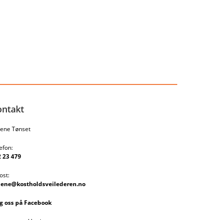
ontakt
ene Tønset
efon:
 23 479
ost:
lene@kostholdsveilederen.no
g oss på Facebook