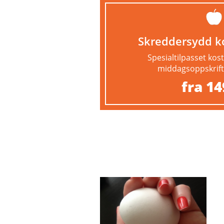
Skreddersydd k
Spesialtilpasset ko
middagsoppskrifte
fra 14