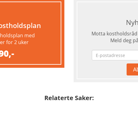
Nyh
ostholdsplan
Motta kostholdsråd 
stholdsplan med
Meld deg på
r for 2 uker
90,-
Relaterte Saker: