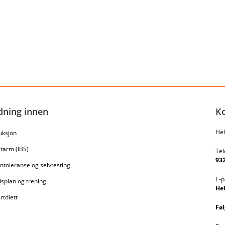
dning innen
K
Hel
uksjon
l tarm (IBS)
Tel
932
ntoleranse og selvtesting
E-p
splan og trening
He
rtdiett
Føl