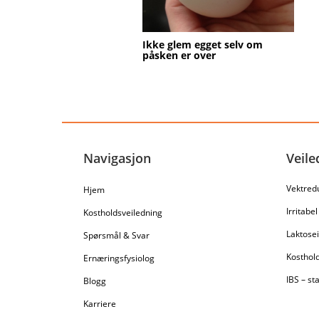
Ikke glem egget selv om
påsken er over
Navigasjon
Veile
Vektred
Hjem
Irritabe
Kostholdsveiledning
Laktosei
Spørsmål & Svar
Kosthold
Ernæringsfysiolog
IBS – sta
Blogg
Karriere