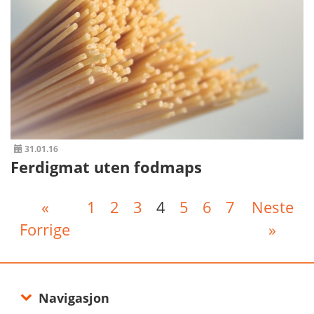
31.01.16
Ferdigmat uten fodmaps
«
1
2
3
4
5
6
7
Neste
Forrige
»
Navigasjon