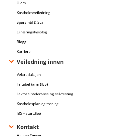
Hjem
Kostholdsveiledning
Spørsmål & Svar
Ernæringsfysiolog
Blogg
Karriere
Veiledning innen
Vektreduksjon
Irritabel tarm (IBS)
Laktoseintoleranse og selvtesting
Kostholdsplan og trening
IBS – startdiett
Kontakt
Helene Tønset